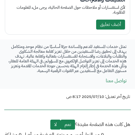
لأي استفسارات أو ملاحظات حول الصفحة الحالية، يرجى ملء المعلومات
المطلوبة.
أضف تعليق
تمثل خدمات المستفيد للدعم والمساندة جزءًا أساسيًا من نظام موحد ومتكامل
يهدف إلى تحقيق رضا المستفيدين من خلال تعزيز كفاءة معالجة الشكاوى
والطلبات والبلاغات، والاستجابة للاستفسارات بفعالية وكفاءة عالية. تهدف
هذه الخدمات إلى تعزيز التواصل الإلكتروني مع المسؤولين في الهيئة العامة للعقار،
وتأتي هذه الخدمة في إطار إلتزام الهيئة بتحسين جودة الخدمات المقدمة وتعزيز
مستوى التفاعل مع المستفيدين عبر القنوات الرقمية الرسمية.
تواصل معنا
تاريخ أخر تعديل: 2025/07/10 8:17 ص
هل كانت هذه الصفحة مفيدة؟
نعم
لا
0
من الزوار أعجبهم محتوى الصفحة من أصل
0
مشاركة