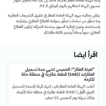
إدارة الهيئة العامة للعقار الأستاذ ماجد بن عبد الله الحقيل اليوم
منسوبي الهيئة احتفالهم باليوم الوطني الـ 93
.
وثمّن معاليه جهود الهيئة العامة للعقار في تطبيق التشريعات العقارية
وما تحقّق من نجاحات تتعلّق بحوكمة القطاع العقاري، وتمكينه
واستدامته، وتعزيز فعالية السوق، وخدمة الشركاء؛ ليكون القطاع
العقاري حيوياً وجاذباً ويتميز بالثقة والابتكار
.
اقرأ ايضا
"هيئة العقار": الخميس تنتهي مدة تسجيل
العقارات لـ(148) قطعة عقارية في منطقة مكة
المكرمة
أعلنت الهيئة العامة للعقار قرب انتهاء المهلة المحددة للتسجيل
العيني الأول لـ (148) قطعة عقارية في منطقة مكة المكرمة،
وذلك بنهاية يوم الخميس 23 صفر...