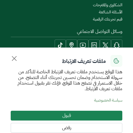
الشكاوى والمقترحات
الأسئلة الشائعة
قيم تجربتك الرقمية
وسائل التواصل الاجتماعي
ملفات تعريف الارتباط
أدوات الإتاحة وامكانية الوصول
هذا الموقع يستخدم ملفات تعريف الارتباط الخاصة للتأكد من
سهولة الاستخدام وضمان تحسين تجربتك أثناء التصفح. من
خلال الاستمرار في تصفح هذا الموقع، فإنك تقر بقبول استخدام
ملفات تعريف الارتباط.
سياسة الإستخدام الآمن
سياسة الخصوصية
اتفاقية مستوى الخدمة
سياسة الخصوصية
الأحكام والشروط
خريطة الموقع
قبول
جميع الحقوق محفوظة للهيئة العامة للعقار © 2026
تم تطويره وتشغيله بواسطة الهيئة العامة للعقار
رفض