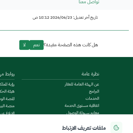
تواصل معنا
تاريخ أخر تعديل: 2026/06/23 10:12 ص
هل كانت هذه الصفحة مفيدة؟
نعم
لا
نظرة عامة
روابط مه
عن الهيئة العامة للعقار
رؤية المملكة
البرامج
هيئة الحك
الخدمات
المنصة الو
اتفاقية مستوى الخدمة
منصة البيا
معايير سهولة الوصول
الإبلاغ عن
الأخبار والإعلانات
منصة است
ملفات تعريف الارتباط
الروزنامة العقارية
ميزانية ال