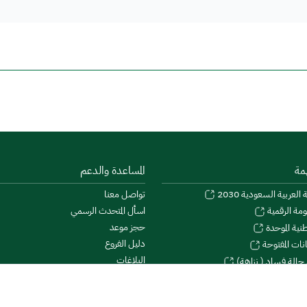
مة
المساعدة والدعم
 العربية السعودية 2030
تواصل معنا
اسأل المتحدث الرسمي
ومة الرقمية
حجز موعد
طنية الموحدة
دليل الفروع
نات المفتوحة
البلاغات
 حالة فساد ( نزاهة)
الشكاوى والمقترحات
طلاع
الأسئلة الشائعة
دولة