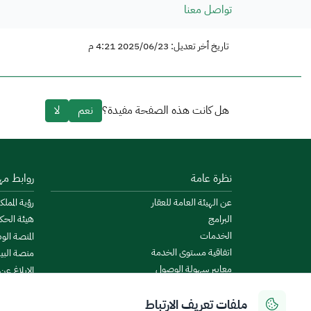
تواصل معنا
تاريخ أخر تعديل: 2025/06/23 4:21 م
هل كانت هذه الصفحة مفيدة؟
نعم
لا
نظرة عامة
روابط مه
عن الهيئة العامة للعقار
رؤية المملكة
البرامج
هيئة الحك
الخدمات
المنصة الو
اتفاقية مستوى الخدمة
منصة البيا
معايير سهولة الوصول
الإبلاغ عن
الأخبار والإعلانات
منصة است
ملفات تعريف الارتباط
الروزنامة العقارية
ميزانية ال