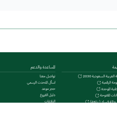
مة
المساعدة والدعم
 العربية السعودية 2030
تواصل معنا
اسأل المتحدث الرسمي
ومة الرقمية
حجز موعد
طنية الموحدة
دليل الفروع
نات المفتوحة
البلاغات
 حالة فساد ( نزاهة)
الشكاوى والمقترحات
طلاع
الأسئلة الشائعة
دولة