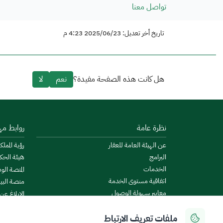
تواصل معنا
تاريخ أخر تعديل: 2025/06/23 4:23 م
هل كانت هذه الصفحة مفيدة؟
نعم
لا
نظرة عامة
روابط مه
عن الهيئة العامة للعقار
رؤية المملكة
البرامج
هيئة الحك
الخدمات
المنصة الو
اتفاقية مستوى الخدمة
منصة البيا
معايير سهولة الوصول
الإبلاغ عن
الأخبار والإعلانات
منصة است
ملفات تعريف الارتباط
الروزنامة العقارية
ميزانية ال