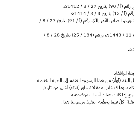
 / 8 / 1412هـ.
3 / 1414هـ.
وبناءً على المادتين (السابعة عشرة) و(الثامنة عشرة) من نظام مجلس الشورى، الصادر بالأمر الملكي رقم (أ / 91) بتاريخ 27 / 8 /
وبعد الاطلاع على قراري مجلس الشورى رقم (306 / 45) بتاريخ 28 / 11 / 1443هـ، ورقم (184 / 25) بتاريخ 28 / 8 /
ة المرافقة.
 في البند (أولًا) من هذا المرسوم- التقدم إلى الجهة المختصة
حكامه، وذلك خلال مدة لا تتجاوز (ثلاثة) أشهر من تاريخ
 أخرى إذا كانت هناك أسباب موضوعية.
تقلة -كلٌ فيما يخصُّه- تنفيذ مرسومنا هذا.