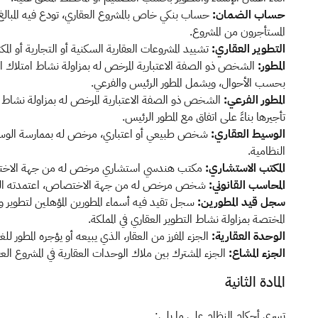
حساب الضمان:
حساب بنكي خاص بالمشروع العقاري، تودع فيه المبالغ ا
المستأجرون من المشروع.
التطوير العقاري:
تشييد المشروعات العقارية السكنية أو التجارية أو المك
المطور:
الشخص ذو الصفة الاعتبارية المرخص له بمزاولة نشاط امتلاك الع
بحسب الأحوال، ويشمل المطور الرئيس والفرعي.
المطور الفرعي:
الشخص ذو الصفة الاعتبارية المرخص له بمزاولة نشاط ام
تأجيرها بناءً على اتفاق مع المطور الرئيس.
الوسيط العقاري:
شخص طبيعي أو اعتباري، مرخص له بممارسة الوساطة ا
النظامية.
المكتب الاستشاري:
مكتب هندسي استشاري مرخص له من جهة الاختصاص
المحاسب القانوني:
شخص مرخص له من جهة الاختصاص، اعتمدته الجهة
سجل قيد المطورين:
سجل تقيد فيه أسماء المطورين المؤهلين لتطوير وب
المختصة بمزاولة نشاط التطوير العقاري في المملكة.
الوحدة العقارية:
الجزء المفرز من العقار، الذي يبيعه أو يؤجره المطور للغي
الجزء المشاع:
الجزء المشترك بين ملاك الوحدات العقارية في المشروع الع
المادة الثانية
تسري أحكام النظام على ما يلي: