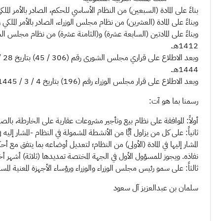
بناءً على المادة (السبعين) من النظام الأساسي للحكم، الصادر بالأمر الملكي رقم (أ / 90) بتاريخ 27
وبناءً على المادة (العشرين) من نظام مجلس الوزراء، الصادر بالأمر الملكي رقم (أ / 13) بتاريخ 3 / 
1412هـ.
1444هـ.
وبعد الاطلاع على قرار مجلس الوزراء رقم (196) بتاريخ 4 / 3 / 1445هـ.
رسمنا بما هو آت:
أولاً: الموافقة على نظام بيع وتأجير مشروعات عقارية على الخارطة، بالصيغ
ثانياً: على كل من يزاول أيًّا من الأنشطة المشمولة في النظام -المشار إليه
المشار إليها في المادة (الأولى) من النظام؛ لتعديل أوضاعه بما يتفق مع أ
نفاذه. ويجوز للمسؤول الأول في الجهة المختصة تمديدها (ثلاثة) أشهر
ثالثاً: على سمو رئيس مجلس الوزراء والوزراء ورؤساء الأجهزة المعنية المس
سلمان بن عبدالعزيز آل سعود