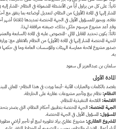
ثانياً: على كل من يزاول أياً من الأنشطة المشمولة في النظام -المشار إليه ف
المشار إليها في المادة (الأولى) من النظام، لتعديل أوضاعه بما يتفق مع أ
نفاذه. ويجوز للمسؤول الأول في الجهة المختصة تمديدها (ثلاثة) أشهر
وقد أعد مشروع مرسوم ملكي بذلك، صيغته مرافقة لهذا.
ثالثاً: يكون تحديد المقابل المالي -المنصوص عليه في المادة (السابعة والعشري
للجهة المختصة المشار إليها في المادة (الأولى) من النظام بالاتفاق مع: وزارة
صدور مشروع لائحة ممارسة الهيئات والمؤسسات العامة وما في حكمها فرض
به.
سلمان بن عبدالعزيز آل سعود
المادة الأولى
يقصد بالكلمات والعبارات الآتية -أينما وردت في هذا النظام- المعاني المبي
النظام:
نظام بيع وتأجير مشروعات عقارية على الخارطة.
اللائحة:
اللائحة التنفيذية للنظام.
الجهة المختصة:
الجهة المختصة بتطبيق أحكام النظام، التي يصدر بتحد
المسؤول:
المسؤول الأول في الجهة المختصة.
المشروع العقاري:
مشروع عقاري يراد تطويره لبيع أو تأجير أراضٍ مطورة 
أثناء أعمال الإنشاء والتطوير بحسب التصميم أو المخطط المتفق عليه.