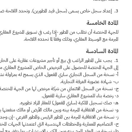
3. إعداد سجل خاص يسمى (سجل قيد المطورين). وتحدد اللائحة ضوابط وإجراءات القيد.
المادة الخامسة
للجهة المختصة أن تطلب من المطور -إذا رغب في تسويق المشروع العقا
المبرمة مع الوسيط العقاري، وذلك وفقًا لما تحدده اللائحة.
المادة السادسة
1. يجب على المطور الراغب في بيع أو تأجير مشروعات عقارية على الخا
إلى الجهة المختصة للحصول على الترخيص الخاص للمشروع العقاري مشف
أ- نسخة من السجل التجاري ساري المفعول، الذي يسمح له بمزاولة نشاط
ب- شهادة عضوية الغرفة التجارية.
ج- نسخة من السجل الائتماني من شركة مرخص لها من الجهة المختصة با
د- رخصة بناء للمشروع العقاري سارية المفعول.
هـ- صك تسجيل الملكية (ساري المفعول) للعقار المراد تطويره.
و- نسخة من الاتفاقية المبرمة بينه وبين مالك الأرض أو مالك منفعتها ب
ز- نسخة من الاتفاقية المبرمة بين المطور الرئيس والمطور الفرعي -إن وج
ح- التصاميم المعمارية والمخططات الهندسية التي اعتمدتها الجهات المخ
ط- نسخة من العقد المبرم بينه وبين المكتب الاستشاري، بما يتفق مع أحك