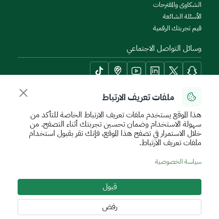
الشكاوى والمقترحات
الأسئلة الشائعة
قيم تجربتك الرقمية
وسائل التواصل الاجتماعي
ملفات تعريف الارتباط
أدوات الإتاحة وامكانية الوصول
هذا الموقع يستخدم ملفات تعريف الارتباط الخاصة للتأكد من
سهولة الاستخدام وضمان تحسين تجربتك أثناء التصفح. من
خلال الاستمرار في تصفح هذا الموقع، فإنك تقر بقبول استخدام
ملفات تعريف الارتباط.
سياسة الإستخدام الآمن
سياسة الخصوصية
اتفاقية مستوى الخدمة
سياسة الخصوصية
الأحكام والشروط
خريطة الموقع
قبول
جميع الحقوق محفوظة للهيئة العامة للعقار © 2026
تم تطويره وتشغيله بواسطة الهيئة العامة للعقار
رفض