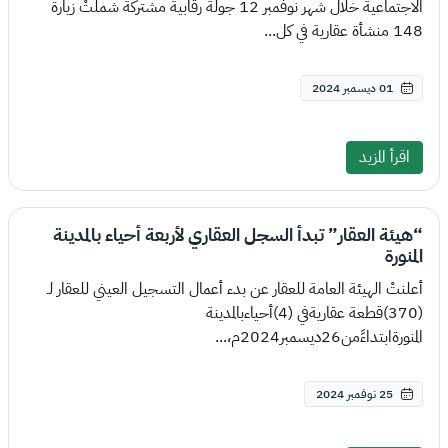
الاجتماعية خلال شهر نوفمبر 12 جولة رقابية مشتركة شملتْ زيارة
148 منشأة عقارية في كل...
01 ديسمبر 2024
اقرأ المزيد
“هيئة العقار” تبدأ السجل العقاري لأربعة أحياء بالمدينة
المنورة
أعلنتْ الهيئة العامة للعقار عن بدء أعمال التسجيل العيني للعقار لـ
(370)قطعة عقاريةفي (4)أحياءبالمدينة
المنورةابتداءًمن26ديسمبر2024م،...
25 نوفمبر 2024