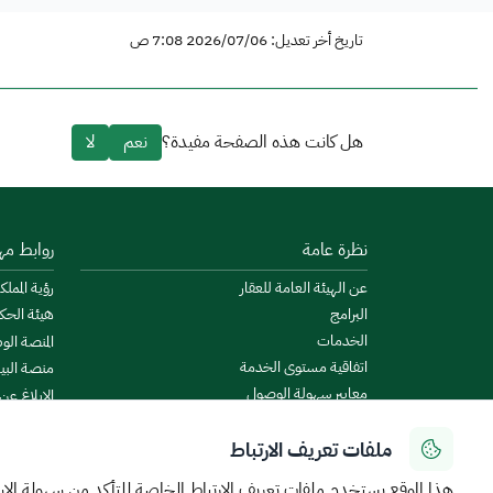
تاريخ أخر تعديل: 2026/07/06 7:08 ص
هل كانت هذه الصفحة مفيدة؟
نعم
لا
نظرة عامة
روابط مه
عن الهيئة العامة للعقار
رؤية المملكة
البرامج
هيئة الحك
الخدمات
المنصة الو
اتفاقية مستوى الخدمة
منصة البيا
معايير سهولة الوصول
الإبلاغ عن
الأخبار والإعلانات
منصة است
ملفات تعريف الارتباط
الروزنامة العقارية
ميزانية ال
البيانات المفتوحة
منصة الخدم
هذا الموقع يستخدم ملفات تعريف الارتباط الخاصة للتأكد من سهولة الا