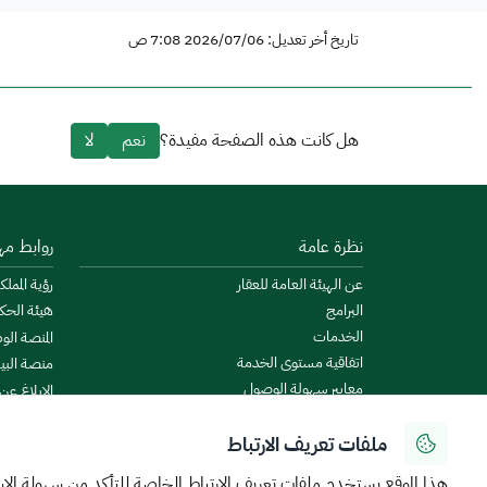
تاريخ أخر تعديل: 2026/07/06 7:08 ص
هل كانت هذه الصفحة مفيدة؟
نعم
لا
نظرة عامة
روابط مه
عن الهيئة العامة للعقار
رؤية المملكة
البرامج
هيئة الحك
الخدمات
المنصة الو
اتفاقية مستوى الخدمة
منصة البيا
معايير سهولة الوصول
الإبلاغ عن
الأخبار والإعلانات
منصة است
ملفات تعريف الارتباط
الروزنامة العقارية
ميزانية ال
البيانات المفتوحة
منصة الخدم
هذا الموقع يستخدم ملفات تعريف الارتباط الخاصة للتأكد من سهولة الا