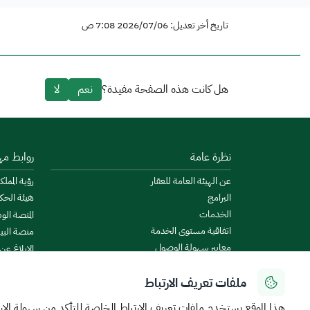
تاريخ أخر تعديل: 2026/07/06 7:08 ص
هل كانت هذه الصفحة مفيدة؟
نعم
لا
نظرة عامة
روابط مه
عن الهيئة العامة للعقار
رؤية المملكة
البرامج
هيئة الحك
الخدمات
المنصة الو
اتفاقية مستوى الخدمة
منصة البيا
معايير سهولة الوصول
الإبلاغ عن
الأخبار والإعلانات
منصة است
ملفات تعريف الارتباط
الروزنامة العقارية
ميزانية ال
البيانات المفتوحة
منصة الخدم
هذا الموقع يستخدم ملفات تعريف الارتباط الخاصة للتأكد من سهولة الا