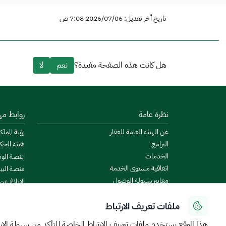
تاريخ أخر تعديل: 2026/07/06 7:08 ص
هل كانت هذه الصفحة مفيدة؟
نعم
لا
نظرة عامة
روابط مه
عن الهيئة العامة للعقار
رؤية المملكة
البرامج
هيئة الحك
الخدمات
المنصة الو
اتفاقية مستوى الخدمة
منصة البيا
معايير سهولة الوصول
الإبلاغ عن
الأخبار والإعلانات
منصة است
ملفات تعريف الارتباط
الروزنامة العقارية
ميزانية ال
البيانات المفتوحة
منصة الخدم
هذا الموقع يستخدم ملفات تعريف الارتباط الخاصة للتأكد من سهولة الا