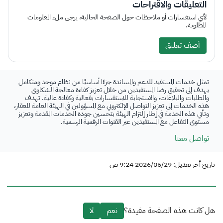
التعليقات والاقتراحات
لأي استفسارات أو ملاحظات حول الصفحة الحالية، يرجى ملء المعلومات
المطلوبة.
أضف تعليق
تمثل خدمات المستفيد للدعم والمساندة جزءًا أساسيًا من نظام موحد ومتكامل
يهدف إلى تحقيق رضا المستفيدين من خلال تعزيز كفاءة معالجة الشكاوى
والطلبات والبلاغات، والاستجابة للاستفسارات بفعالية وكفاءة عالية. تهدف
هذه الخدمات إلى تعزيز التواصل الإلكتروني مع المسؤولين في الهيئة العامة للعقار،
وتأتي هذه الخدمة في إطار إلتزام الهيئة بتحسين جودة الخدمات المقدمة وتعزيز
مستوى التفاعل مع المستفيدين عبر القنوات الرقمية الرسمية.
تواصل معنا
تاريخ أخر تعديل: 2026/06/29 9:24 ص
هل كانت هذه الصفحة مفيدة؟
نعم
لا