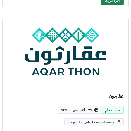
اقرأ المزيد
عقارثون
حدث محلي
22 - أغسطس - 2025
جامعة اليمامة - الرياض - السعودية