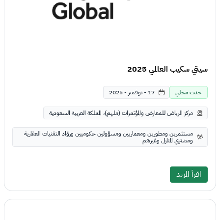
سيتي سكيب العالمي 2025
حدث محلي
17 - نوفمبر - 2025
مركز الرياض للمعارض والمؤتمرات (ملهم)، المملكة العربية السعودية
مستثمرين ومطورين ومعماريين ومسؤولين حكوميين وروّاد التقنيات العقارية
ومشتري المنازل وغيرهم
اقرأ المزيد