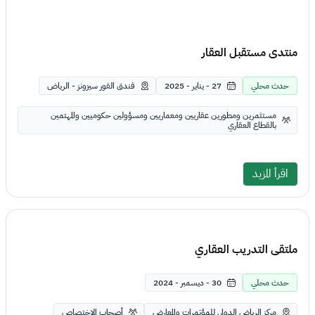
منتدى مستقبل العقار
حدث محلي
27 - يناير - 2025
فندق الفور سيزونز - الرياض
مستثمرين ومطورين عقاريين ومعماريين ومسؤولين حكوميين والمهتمين
بالقطاع العقاري
اقرأ المزيد
ملتقى التدريب العقاري
حدث محلي
30 - ديسمبر - 2024
مركز الرياض الدولي للمؤتمرات والمعارض
أصحاب الاختصاص