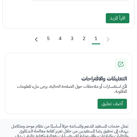
اقرأ المزيد
5
4
3
2
1
التعليقات والاقتراحات
لأي استفسارات أو ملاحظات حول الصفحة الحالية، يرجى ملء المعلومات
المطلوبة.
أضف تعليق
تمثل خدمات المستفيد للدعم والمساندة جزءًا أساسيًا من نظام موحد ومتكامل
يهدف إلى تحقيق رضا المستفيدين من خلال تعزيز كفاءة معالجة الشكاوى
والطلبات والبلاغات، والاستجابة للاستفسارات بفعالية وكفاءة عالية. تهدف