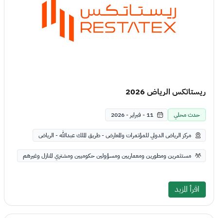
ريستاتكس الرياض 2026
حدث محلي
11 - فبراير - 2026
مركز الرياض الدولي للمؤتمرات والمعارض - طريق الملك عبدالله - الرياض
مستثمرين ومطورين ومعماريين ومسؤولين حكوميين ومشتري المنازل وغيرهم
اقرأ المزيد