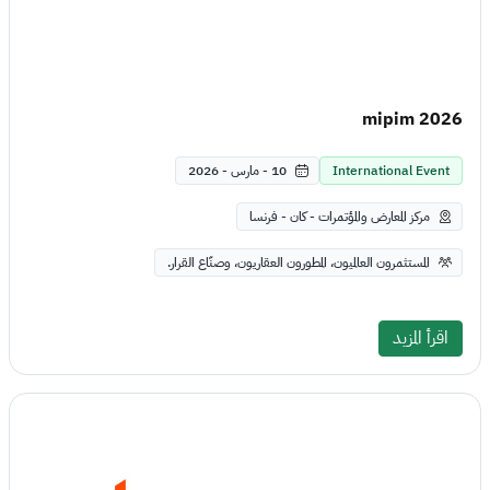
mipim 2026
International Event
10 - مارس - 2026
مركز المعارض والمؤتمرات - كان - فرنسا
المستثمرون العالميون، المطورون العقاريون، وصنّاع القرار.
اقرأ المزيد