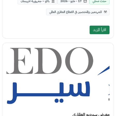
حدث محلي
17 - مايو - 2026
باكو – جمهورية أذربيجان
للمهتمين والمختصين في القطاع العقاري العالمي
اقرأ المزيد
معرض سيرديو العقاري