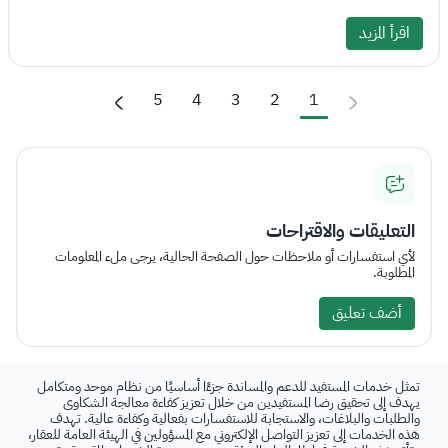
اقرأ المزيد
5
4
3
2
1
التعليقات والاقتراحات
لأي استفسارات أو ملاحظات حول الصفحة الحالية، يرجى ملء المعلومات
المطلوبة.
أضف تعليق
تمثل خدمات المستفيد للدعم والمساندة جزءًا أساسيًا من نظام موحد ومتكامل
يهدف إلى تحقيق رضا المستفيدين من خلال تعزيز كفاءة معالجة الشكاوى
والطلبات والبلاغات، والاستجابة للاستفسارات بفعالية وكفاءة عالية. تهدف
هذه الخدمات إلى تعزيز التواصل الإلكتروني مع المسؤولين في الهيئة العامة للعقار،