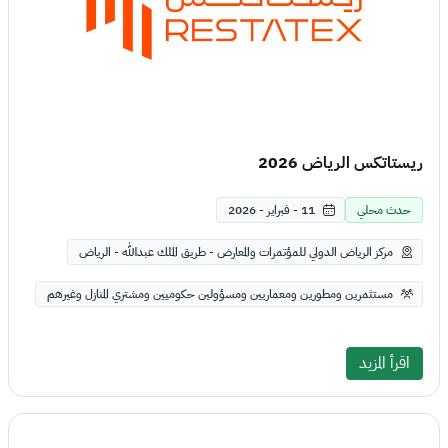
ريستاتكس الرياض 2026
حدث محلي
11 - فبراير - 2026
مركز الرياض الدولي للمؤتمرات والمعارض - طريق الملك عبدالله - الرياض
مستثمرين ومطورين ومعماريين ومسؤولين حكوميين ومشتري المنازل وغيرهم
اقرأ المزيد