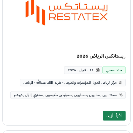
ريستاتكس الرياض 2026
حدث محلي
11 - فبراير - 2026
مركز الرياض الدولي للمؤتمرات والمعارض - طريق الملك عبدالله - الرياض
مستثمرين ومطورين ومعماريين ومسؤولين حكوميين ومشتري المنازل وغيرهم
اقرأ المزيد