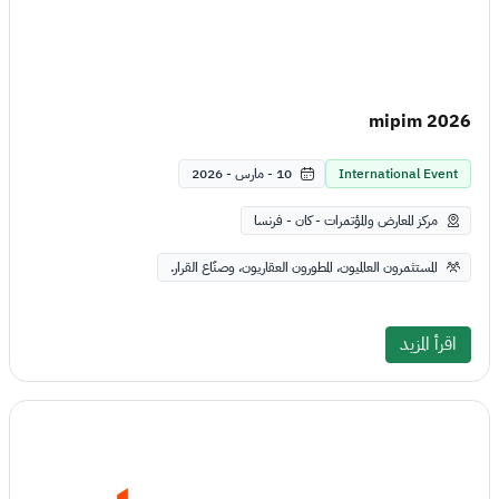
mipim 2026
International Event
10 - مارس - 2026
مركز المعارض والمؤتمرات - كان - فرنسا
المستثمرون العالميون، المطورون العقاريون، وصنّاع القرار.
اقرأ المزيد