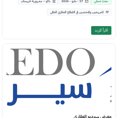
حدث محلي
17 - مايو - 2026
باكو – جمهورية أذربيجان
للمهتمين والمختصين في القطاع العقاري العالمي
اقرأ المزيد
معرض سيرديو العقاري