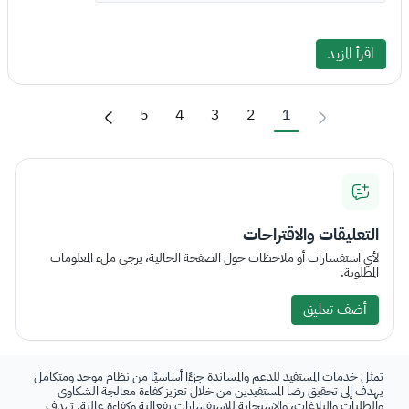
اقرأ المزيد
5
4
3
2
1
التعليقات والاقتراحات
لأي استفسارات أو ملاحظات حول الصفحة الحالية، يرجى ملء المعلومات
المطلوبة.
أضف تعليق
تمثل خدمات المستفيد للدعم والمساندة جزءًا أساسيًا من نظام موحد ومتكامل
يهدف إلى تحقيق رضا المستفيدين من خلال تعزيز كفاءة معالجة الشكاوى
والطلبات والبلاغات، والاستجابة للاستفسارات بفعالية وكفاءة عالية. تهدف